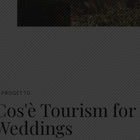
L PROGETTO
Cos'è Tourism for
Weddings